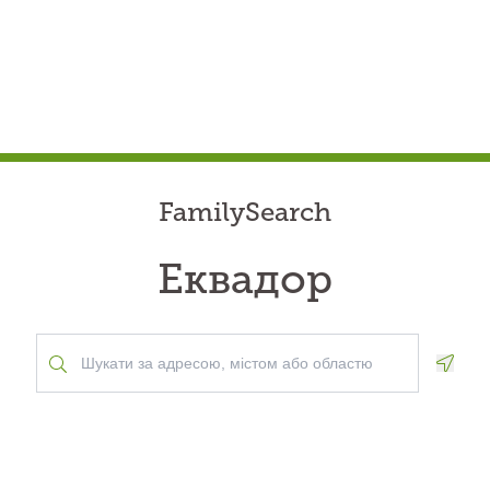
FamilySearch
Еквадор
Geolo