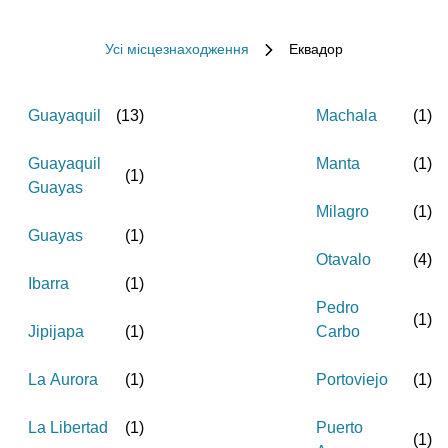
Усі місцезнаходження
Еквадор
Guayaquil
(
13
)
Machala
(
1
)
Guayaquil
Manta
(
1
)
(
1
)
Guayas
Milagro
(
1
)
Guayas
(
1
)
Otavalo
(
4
)
Ibarra
(
1
)
Pedro
(
1
)
Jipijapa
(
1
)
Carbo
La Aurora
(
1
)
Portoviejo
(
1
)
La Libertad
(
1
)
Puerto
(
1
)