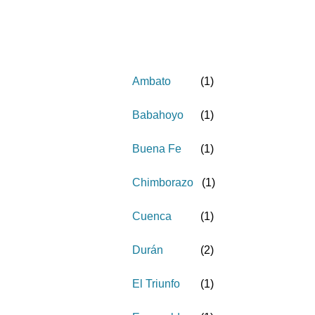
Ambato
(
1
)
Babahoyo
(
1
)
Buena Fe
(
1
)
Chimborazo
(
1
)
Cuenca
(
1
)
Durán
(
2
)
El Triunfo
(
1
)