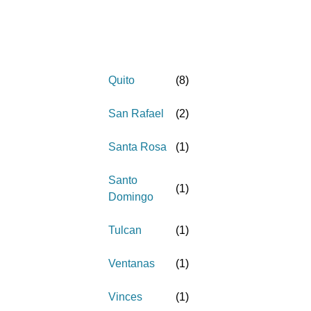
Quito
(
8
)
San Rafael
(
2
)
Santa Rosa
(
1
)
Santo
(
1
)
Domingo
Tulcan
(
1
)
Ventanas
(
1
)
Vinces
(
1
)