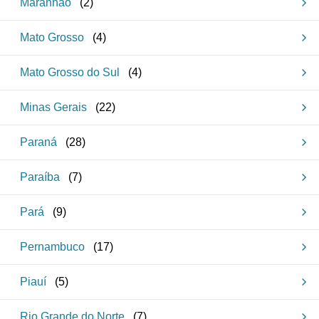
Maranhão
(
2
)
Mato Grosso
(
4
)
Mato Grosso do Sul
(
4
)
Minas Gerais
(
22
)
Paraná
(
28
)
Paraíba
(
7
)
Pará
(
9
)
Pernambuco
(
17
)
Piauí
(
5
)
Rio Grande do Norte
(
7
)