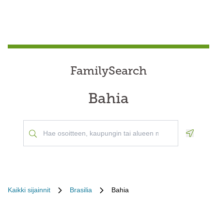
FamilySearch
Bahia
Geoloca
Kaikki sijainnit
Brasilia
Bahia