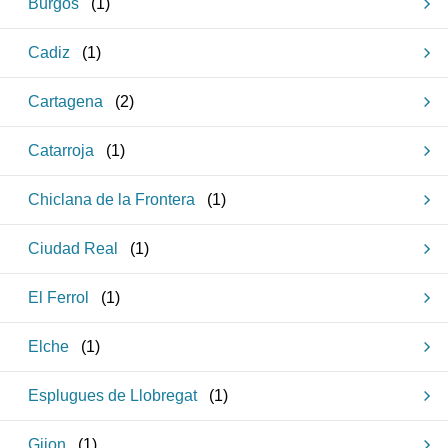
Burgos
(
1
)
Cadiz
(
1
)
Cartagena
(
2
)
Catarroja
(
1
)
Chiclana de la Frontera
(
1
)
Ciudad Real
(
1
)
El Ferrol
(
1
)
Elche
(
1
)
Esplugues de Llobregat
(
1
)
Gijon
(
1
)