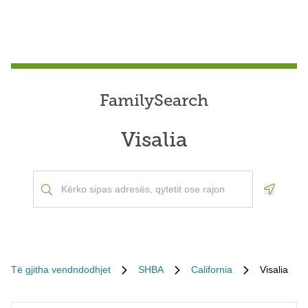
FamilySearch
Visalia
Geoloca
Të gjitha vendndodhjet
SHBA
California
Visalia