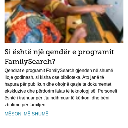
Si është një qendër e programit
FamilySearch?
Qendrat e programit FamilySearch gjenden në shumë
lloje godinash, si kisha ose biblioteka. Ato janë të
hapura për publikun dhe ofrojnë qasje te dokumentet
ekskluzive dhe përdorim falas të teknologjisë. Personeli
është i trajnuar për t’ju ndihmuar të kërkoni dhe bëni
zbulime për familjen.
MËSONI MË SHUMË