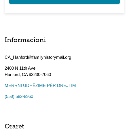
Informacioni
CA_Hanford@familyhistorymail.org
2400 N 11th Ave
Hanford
,
CA
93230-7060
MERRNI UDHËZIME PËR DREJTIM
(559) 582-8960
Oraret