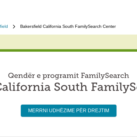
field
Bakersfield California South FamilySearch Center
Qendër e programit FamilySearch
California South Family
MERRNI UDHËZIME PËR DREJTIM