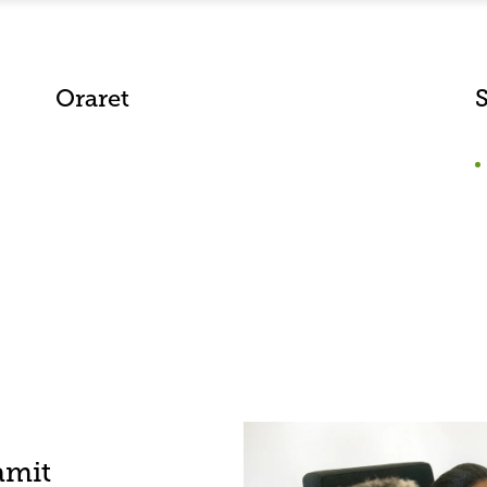
Oraret
amit