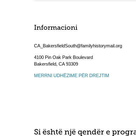
Informacioni
CA_BakersfieldSouth@familyhistorymail.org
4100 Pin Oak Park Boulevard
Bakersfield
,
CA
93309
MERRNI UDHËZIME PËR DREJTIM
Si është një qendër e progr