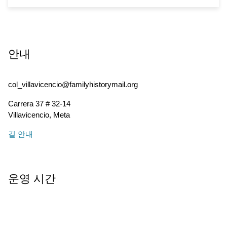
안내
col_villavicencio@familyhistorymail.org
Carrera 37 # 32-14
Villavicencio
,
Meta
길 안내
운영 시간