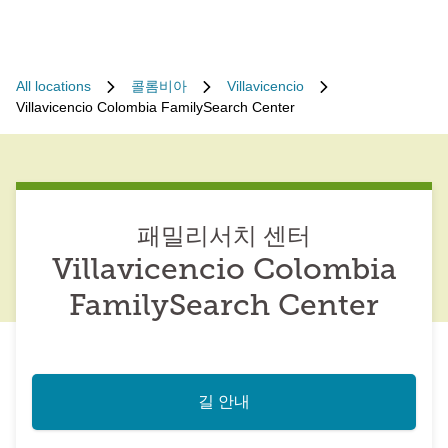
All locations
콜롬비아
Villavicencio
Villavicencio Colombia FamilySearch Center
패밀리서치 센터
Villavicencio Colombia
FamilySearch Center
길 안내