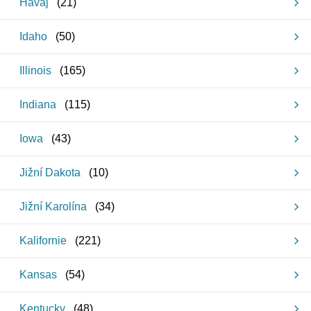
Havaj
(
21
)
Idaho
(
50
)
Illinois
(
165
)
Indiana
(
115
)
Iowa
(
43
)
Jižní Dakota
(
10
)
Jižní Karolína
(
34
)
Kalifornie
(
221
)
Kansas
(
54
)
Kentucky
(
48
)