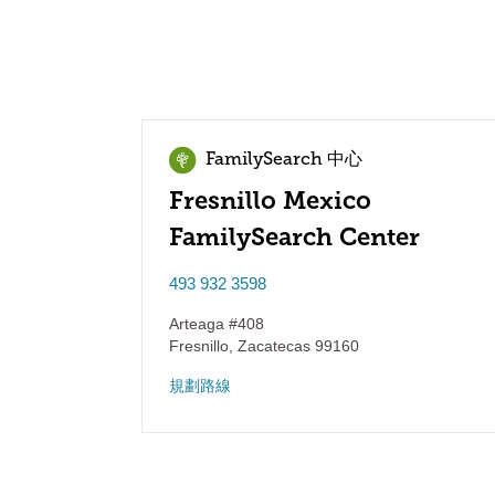
FamilySearch 中心
Fresnillo Mexico
FamilySearch Center
493 932 3598
Arteaga #408
Fresnillo
,
Zacatecas
99160
規劃路線