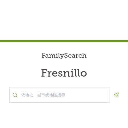
FamilySearch
Fresnillo
Geolo