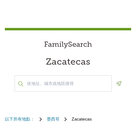
FamilySearch
Zacatecas
Geoloca
以下所有地點：
墨西哥
Zacatecas