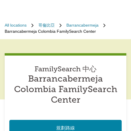
All locations
哥倫比亞
Barrancabermeja
Barrancabermeja Colombia FamilySearch Center
FamilySearch 中心
Barrancabermeja
Colombia FamilySearch
Center
規劃路線