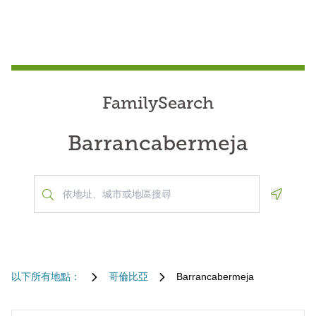
FamilySearch
Barrancabermeja
Geoloca
以下所有地點：
哥倫比亞
Barrancabermeja