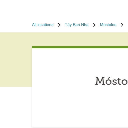
All locations
Tây Ban Nha
Mostoles
Mósto