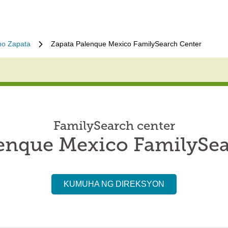
no Zapata
Zapata Palenque Mexico FamilySearch Center
FamilySearch center
lenque Mexico FamilySea
KUMUHA NG DIREKSYON