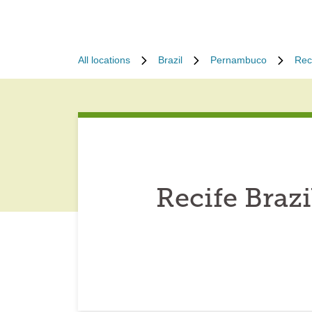
All locations
Brazil
Pernambuco
Rec
Recife Braz