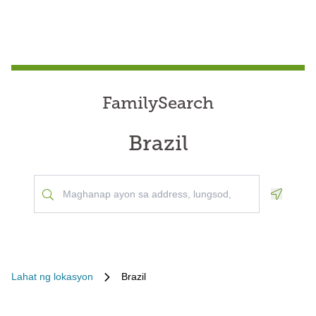
FamilySearch
Brazil
Geoloca
Lahat ng lokasyon
Brazil