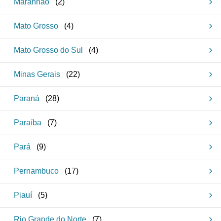
Maranhão
(
2
)
Mato Grosso
(
4
)
Mato Grosso do Sul
(
4
)
Minas Gerais
(
22
)
Paraná
(
28
)
Paraíba
(
7
)
Pará
(
9
)
Pernambuco
(
17
)
Piauí
(
5
)
Rio Grande do Norte
(
7
)