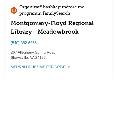
Organizatë bashkëpunëtore me
programin FamilySearch
Montgomery-Floyd Regional
Library - Meadowbrook
(540) 382-6965
267 Alleghany Spring Road
Shawsville
,
VA
24162
MERRNI UDHËZIME PËR DREJTIM