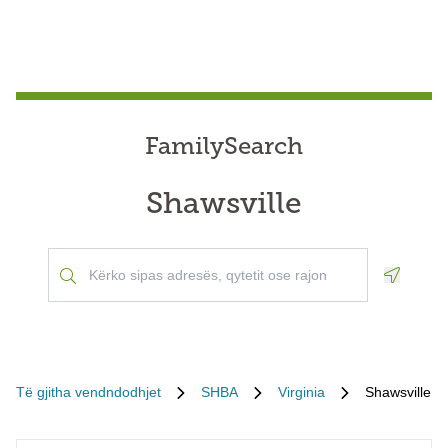
FamilySearch
Shawsville
Geoloca
Të gjitha vendndodhjet
SHBA
Virginia
Shawsville