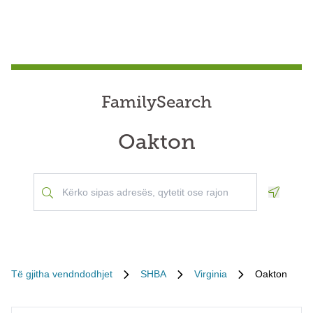
FamilySearch
Oakton
Geoloca
Të gjitha vendndodhjet
SHBA
Virginia
Oakton