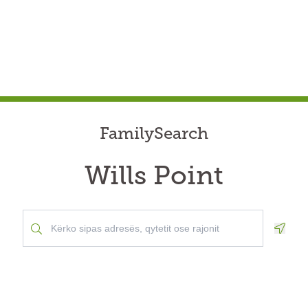
FamilySearch
Wills Point
Geolo