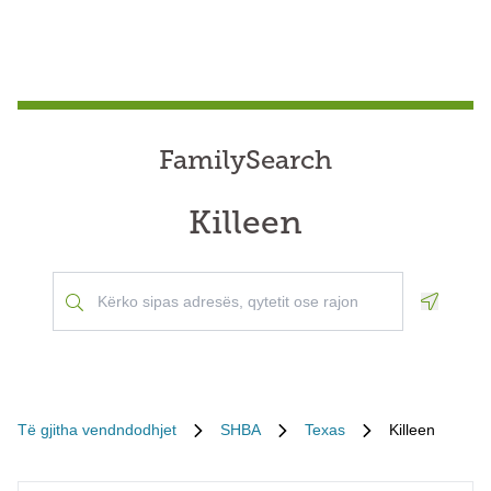
FamilySearch
Killeen
Geoloca
Të gjitha vendndodhjet
SHBA
Texas
Killeen