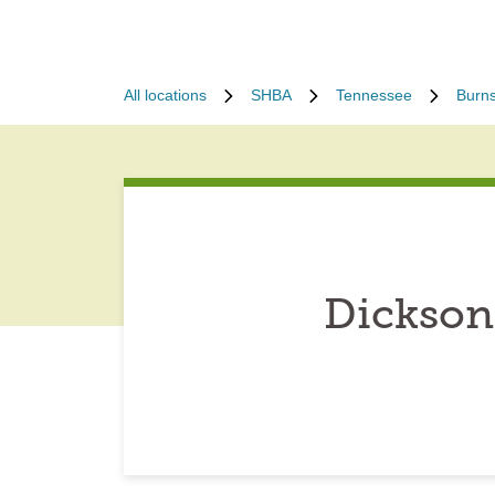
All locations
SHBA
Tennessee
Burn
Dickson