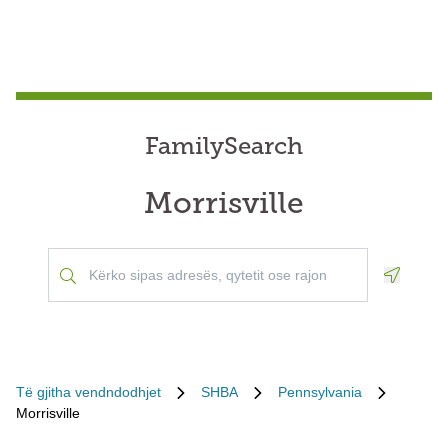
FamilySearch
Morrisville
Geoloca
Të gjitha vendndodhjet
SHBA
Pennsylvania
Morrisville