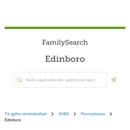
FamilySearch
Edinboro
Geoloca
Të gjitha vendndodhjet
SHBA
Pennsylvania
Edinboro