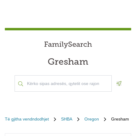
FamilySearch
Gresham
Geoloca
Të gjitha vendndodhjet
SHBA
Oregon
Gresham