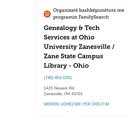
Organizatë bashkëpunëtore me
programin FamilySearch
Genealogy & Tech
Services at Ohio
University Zanesville /
Zane State Campus
Library - Ohio
(740) 453-0391
1425 Newark Rd
Zanesville
,
OH
43701
MERRNI UDHËZIME PËR DREJTIM