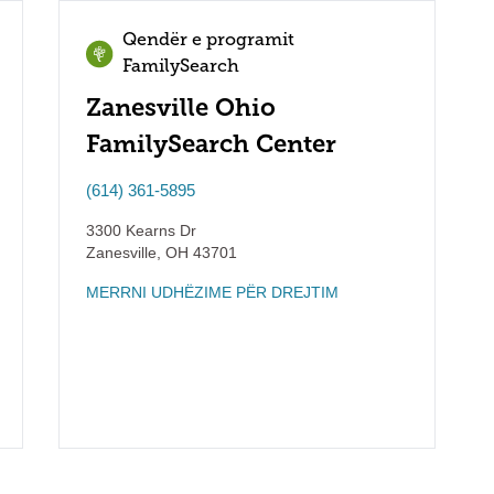
Qendër e programit
FamilySearch
Zanesville Ohio
FamilySearch Center
(614) 361-5895
3300 Kearns Dr
Zanesville
,
OH
43701
MERRNI UDHËZIME PËR DREJTIM