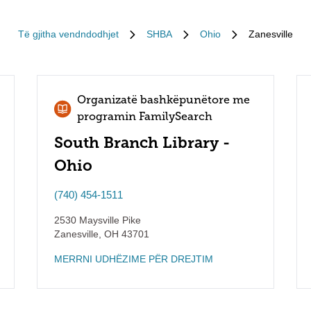
Të gjitha vendndodhjet
SHBA
Ohio
Zanesville
Organizatë bashkëpunëtore me
programin FamilySearch
South Branch Library -
Ohio
(740) 454-1511
2530 Maysville Pike
Zanesville
,
OH
43701
MERRNI UDHËZIME PËR DREJTIM