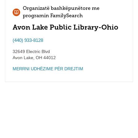
Organizatë bashkëpunëtore me
programin FamilySearch
Avon Lake Public Library-Ohio
(440) 933-8128
32649 Electric Blvd
Avon Lake
,
OH
44012
MERRNI UDHËZIME PËR DREJTIM