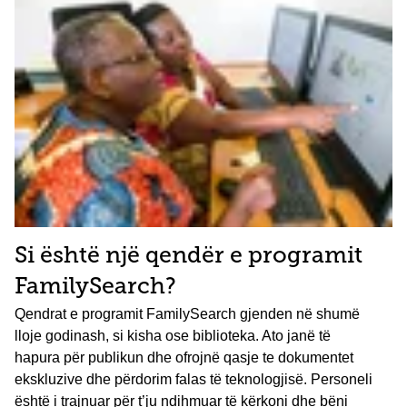
Si është një qendër e programit
FamilySearch?
Qendrat e programit FamilySearch gjenden në shumë
lloje godinash, si kisha ose biblioteka. Ato janë të
hapura për publikun dhe ofrojnë qasje te dokumentet
ekskluzive dhe përdorim falas të teknologjisë. Personeli
është i trajnuar për t’ju ndihmuar të kërkoni dhe bëni