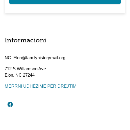
Informacioni
NC_Elon@familyhistorymail.org
712 S Williamson Ave
Elon
,
NC
27244
MERRNI UDHËZIME PËR DREJTIM