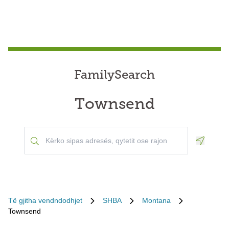
FamilySearch
Townsend
Geoloca
Të gjitha vendndodhjet
SHBA
Montana
Townsend