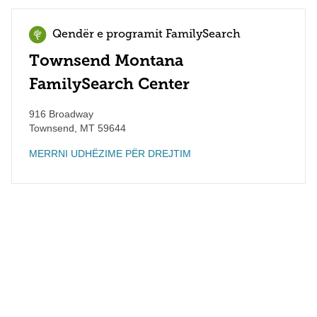
Qendër e programit FamilySearch
Townsend Montana
FamilySearch Center
916 Broadway
Townsend
,
MT
59644
MERRNI UDHËZIME PËR DREJTIM