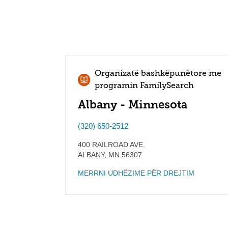
Organizatë bashkëpunëtore me
programin FamilySearch
Albany - Minnesota
(320) 650-2512
400 RAILROAD AVE.
ALBANY
,
MN
56307
MERRNI UDHËZIME PËR DREJTIM