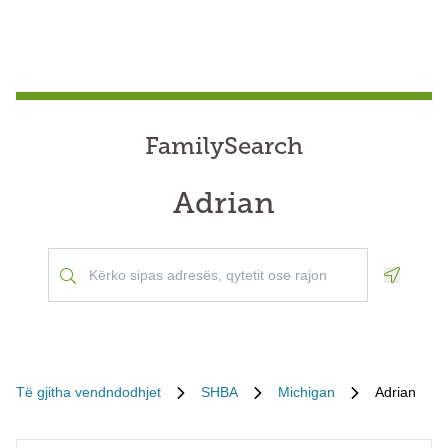
FamilySearch
Adrian
Geoloca
Të gjitha vendndodhjet
SHBA
Michigan
Adrian