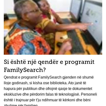
Si është një qendër e programit
FamilySearch?
Qendrat e programit FamilySearch gjenden në shumë
lloje godinash, si kisha ose biblioteka. Ato janë të
hapura për publikun dhe ofrojnë qasje te dokumentet
ekskluzive dhe përdorim falas të teknologjisë. Personeli
është i trajnuar për t’ju ndihmuar të kërkoni dhe bëni
zbulime për familjen.