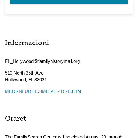
Informacioni
FL_Hollywood@familyhistorymail.org
510 North 35th Ave
Hollywood
,
FL
33021
MERRNI UDHËZIME PËR DREJTIM
Oraret
The FamilySearch Center will be closed August 23 through