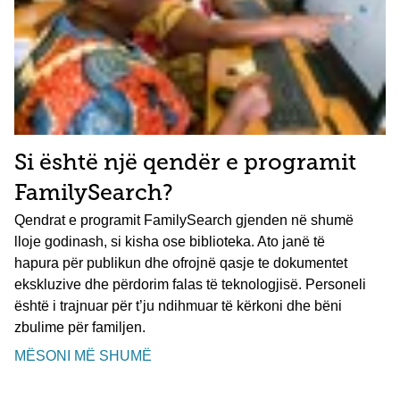
Si është një qendër e programit
FamilySearch?
Qendrat e programit FamilySearch gjenden në shumë
lloje godinash, si kisha ose biblioteka. Ato janë të
hapura për publikun dhe ofrojnë qasje te dokumentet
ekskluzive dhe përdorim falas të teknologjisë. Personeli
është i trajnuar për t’ju ndihmuar të kërkoni dhe bëni
zbulime për familjen.
MËSONI MË SHUMË