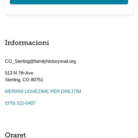
Informacioni
CO_Sterling@familyhistorymail.org
513 N 7th Ave
Sterling
,
CO
80751
MERRNI UDHËZIME PËR DREJTIM
(970) 522-6407
Oraret