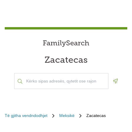
FamilySearch
Zacatecas
Geoloca
Të gjitha vendndodhjet
Meksikë
Zacatecas