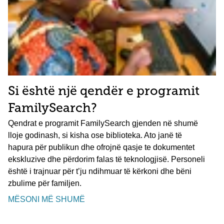
Si është një qendër e programit
FamilySearch?
Qendrat e programit FamilySearch gjenden në shumë
lloje godinash, si kisha ose biblioteka. Ato janë të
hapura për publikun dhe ofrojnë qasje te dokumentet
ekskluzive dhe përdorim falas të teknologjisë. Personeli
është i trajnuar për t’ju ndihmuar të kërkoni dhe bëni
zbulime për familjen.
MËSONI MË SHUMË