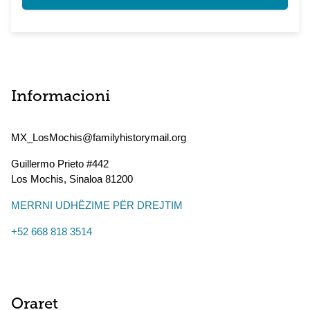
Informacioni
MX_LosMochis@familyhistorymail.org
Guillermo Prieto #442
Los Mochis
,
Sinaloa
81200
MERRNI UDHËZIME PËR DREJTIM
+52 668 818 3514
Oraret