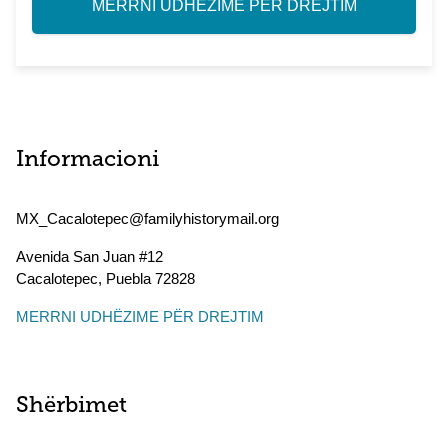
MERRNI UDHËZIME PËR DREJTIM
Informacioni
MX_Cacalotepec@familyhistorymail.org
Avenida San Juan #12
Cacalotepec
,
Puebla
72828
MERRNI UDHËZIME PËR DREJTIM
Shërbimet