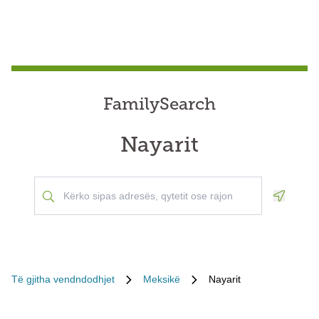
FamilySearch
Nayarit
Geoloca
Të gjitha vendndodhjet
Meksikë
Nayarit