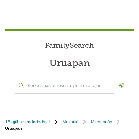
FamilySearch
Uruapan
Geoloca
Të gjitha vendndodhjet
Meksikë
Michoacán
Uruapan