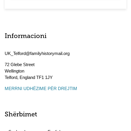
Informacioni
UK_Telford@familyhistorymail.org
72 Glebe Street
Wellington
Telford
,
England
TF1 1JY
MERRNI UDHËZIME PËR DREJTIM
Shërbimet