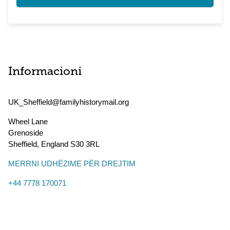
Informacioni
UK_Sheffield@familyhistorymail.org
Wheel Lane
Grenoside
Sheffield
,
England
S30 3RL
MERRNI UDHËZIME PËR DREJTIM
+44 7778 170071