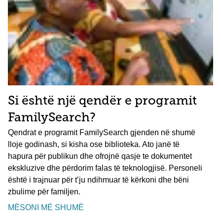
Si është një qendër e programit
FamilySearch?
Qendrat e programit FamilySearch gjenden në shumë
lloje godinash, si kisha ose biblioteka. Ato janë të
hapura për publikun dhe ofrojnë qasje te dokumentet
ekskluzive dhe përdorim falas të teknologjisë. Personeli
është i trajnuar për t’ju ndihmuar të kërkoni dhe bëni
zbulime për familjen.
MËSONI MË SHUMË