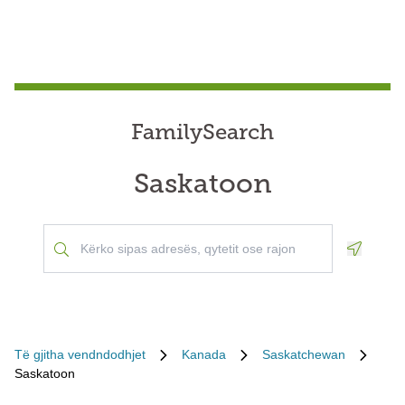
FamilySearch
Saskatoon
Geoloca
Të gjitha vendndodhjet
Kanada
Saskatchewan
Saskatoon