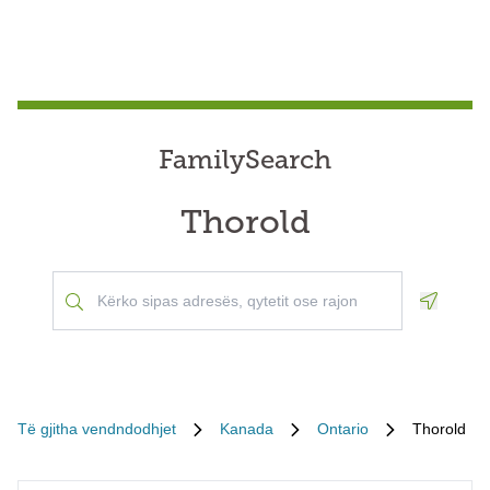
FamilySearch
Thorold
Geoloca
Të gjitha vendndodhjet
Kanada
Ontario
Thorold