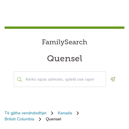
FamilySearch
Quensel
Geoloca
Të gjitha vendndodhjet
Kanada
British Columbia
Quensel