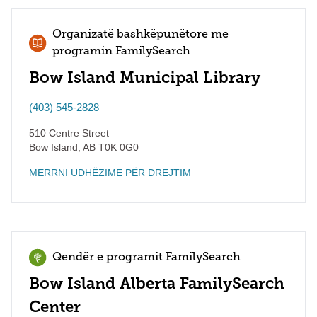
Organizatë bashkëpunëtore me
programin FamilySearch
Bow Island Municipal Library
(403) 545-2828
510 Centre Street
Bow Island
,
AB
T0K 0G0
MERRNI UDHËZIME PËR DREJTIM
Qendër e programit FamilySearch
Bow Island Alberta FamilySearch
Center