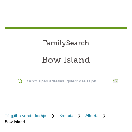
FamilySearch
Bow Island
Geoloca
Të gjitha vendndodhjet
Kanada
Alberta
Bow Island