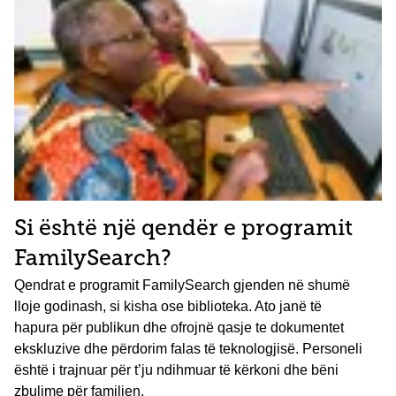
Si është një qendër e programit
FamilySearch?
Qendrat e programit FamilySearch gjenden në shumë
lloje godinash, si kisha ose biblioteka. Ato janë të
hapura për publikun dhe ofrojnë qasje te dokumentet
ekskluzive dhe përdorim falas të teknologjisë. Personeli
është i trajnuar për t’ju ndihmuar të kërkoni dhe bëni
zbulime për familjen.