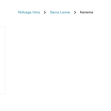
Nofoaga Uma
Sierra Leone
Kenema