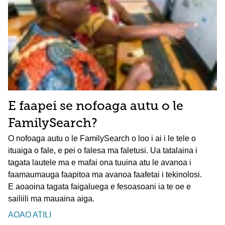
E faapei se nofoaga autu o le
FamilySearch?
O nofoaga autu o le FamilySearch o loo i ai i le tele o
ituaiga o fale, e pei o falesa ma faletusi. Ua tatalaina i
tagata lautele ma e mafai ona tuuina atu le avanoa i
faamaumauga faapitoa ma avanoa faafetai i tekinolosi.
E aoaoina tagata faigaluega e fesoasoani ia te oe e
sailiili ma mauaina aiga.
AOAO ATILI