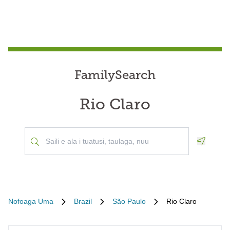
FamilySearch
Rio Claro
Geoloca
Nofoaga Uma
Brazil
São Paulo
Rio Claro