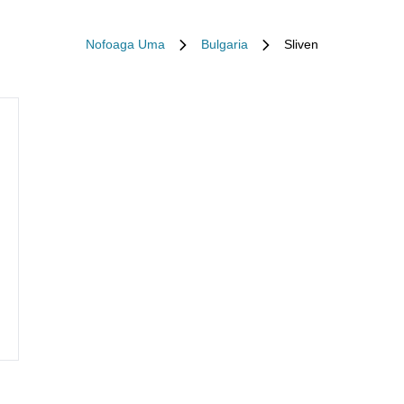
Nofoaga Uma
Bulgaria
Sliven