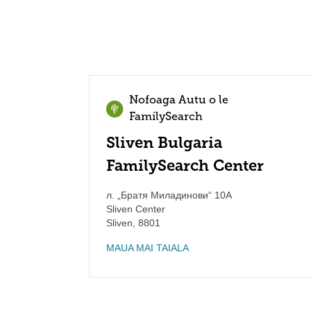
Nofoaga Autu o le
FamilySearch
Sliven Bulgaria
FamilySearch Center
л. „Братя Миладинови“ 10А
Sliven Center
Sliven
,
8801
MAUA MAI TAIALA