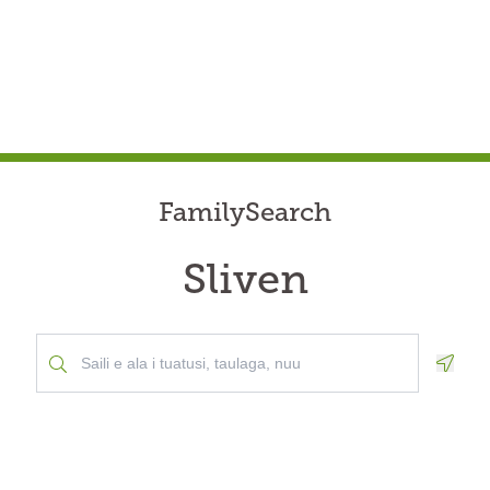
FamilySearch
Sliven
Geolo