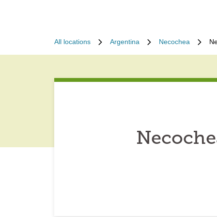
All locations
Argentina
Necochea
Ne
Necochea